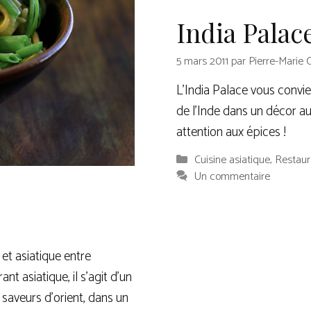
India Palac
5 mars 2011
par
Pierre-Marie 
L’India Palace vous convi
de l’Inde dans un décor a
attention aux épices !
Catégories
Cuisine asiatique
,
Restaur
Un commentaire
t asiatique entre
nt asiatique, il s’agit d’un
saveurs d’orient, dans un