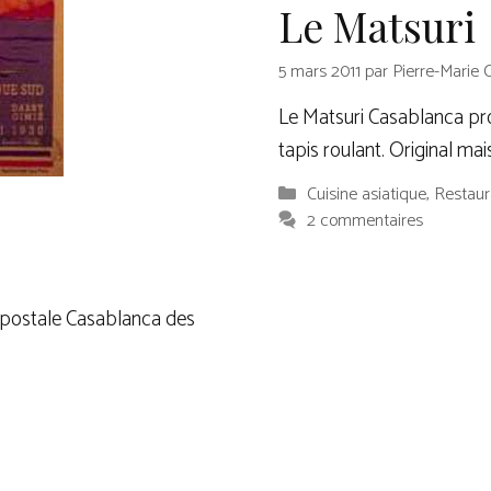
Le Matsuri
5 mars 2011
par
Pierre-Marie 
Le Matsuri Casablanca pro
tapis roulant. Original mais
Catégories
Cuisine asiatique
,
Restaur
2 commentaires
opostale Casablanca des